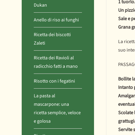
1 tuorlo
Dukan
Un pizzi
Sale e p
Anello di riso ai funghi
Grana gr
Ricetta dei biscotti
La ricet
Zaleti
suo inte
Ricetta dei Ravioli al
PASSAGG
radicchio fatti a mano
Bollite 
Risotto con i fegatini
Intanto 
La pasta al
Amalgama
mascarpone: una
eventual
ricetta semplice, veloce
Scolate 
e golosa
grattugi
Servite 