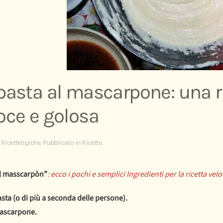
pasta al mascarpone: una r
oce e golosa
a
Ricettetipiche
. Pubblicato in
Ricette
.
al masscarpòn”
: ecco i pochi e semplici Ingredienti per la ricetta ve
asta (o di più a seconda delle persone).
mascarpone.